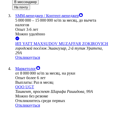
В мессенджер
На почту
SMM-менеджер / Контент-менеджер
5 000 000
–
15 000 000
so'm
за месяц,
до вычета
налогов
Опыт 3-6 лет
Можно удалённо
ИП
YATT MAXSUDOV MUZAFFAR ZOKIROVICH
городской посёлок Эшангузар, 2-й тупик Уратепа,
29A
Откликнуться
Маркетолог
от
8 000 000
so'm
за месяц,
на руки
Опыт более 6 лет
Выплаты: Раз в месяц
ООО
UGT
Ташкент, проспект Шарафа Рашидова, 99A
Можно без резюме
Откликнитесь среди первых
Откликнуться