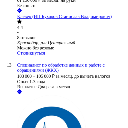
от
150 000
₽
за месяц,
на руки
Без опыта
Клевер (ИП Бухаров Станислав Владимирович)
4.4
•
8
отзывов
Краснодар, р-н Центральный
Можно без резюме
Откликнуться
Специалист по обработке данных и работе с
обращениями (ЖКХ)
103 000
–
105 000
₽
за месяц,
до вычета налогов
Опыт 1-3 года
Выплаты: Два раза в месяц