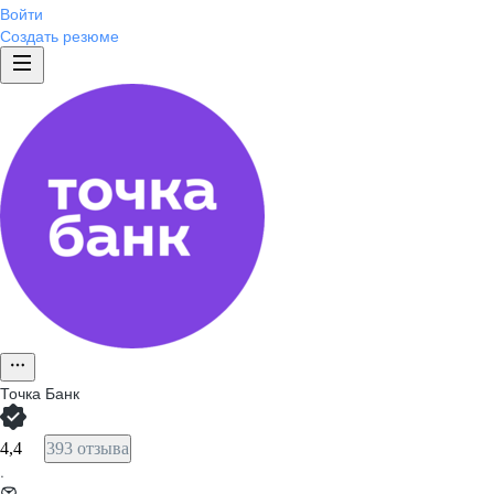
Войти
Создать резюме
Точка Банк
4,4
393 отзыва
·