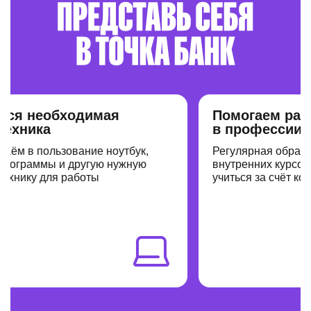
 необходимая
Помогаем расти
ника
в профессии
 в пользование ноутбук,
Регулярная обратная с
раммы и другую нужную
внутренних курсов и в
ику для работы
учиться за счёт компан