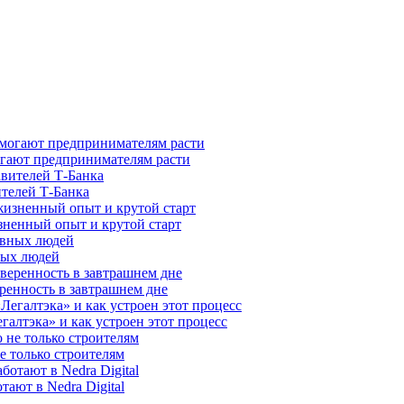
гают предпринимателям расти
ителей Т-Банка
зненный опыт и крутой старт
ных людей
ренность в завтрашнем дне
галтэка» и как устроен этот процесс
е только строителям
ают в Nedra Digital