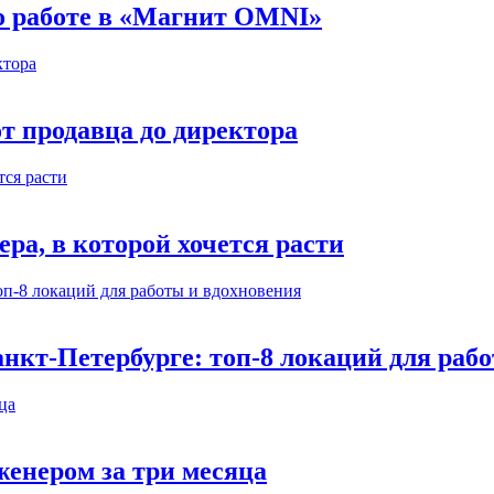
 о работе в «Магнит OMNI»
т продавца до директора
а, в которой хочется расти
нкт-Петербурге: топ-8 локаций для раб
енером за три месяца