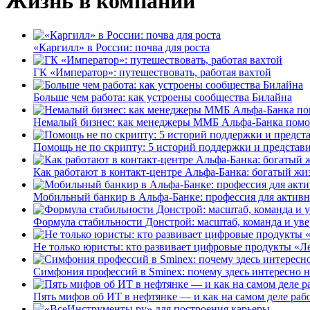
Жизнь в компании
«Каргилл» в России: почва для роста
ГК «Император»: путешествовать, работая вахтой
Больше чем работа: как устроены сообщества Билайна
Немалый бизнес: как менеджеры ММБ Альфа-Банка помо
Помощь не по скрипту: 5 историй поддержки и представ
Как работают в контакт-центре Альфа-Банка: богатый жи
Мобильный банкир в Альфа-Банке: профессия для актив
Формула стабильности Донстрой: масштаб, команда и уве
Не только юристы: кто развивает цифровые продукты «Ле
Симфония профессий в Sminex: почему здесь интересно н
Пять мифов об ИТ в нефтянке — и как на самом деле работ