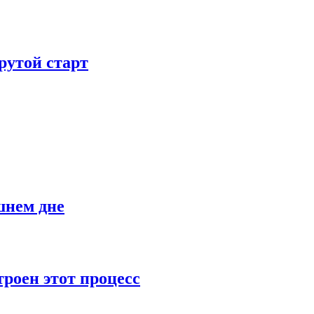
рутой старт
шнем дне
роен этот процесс