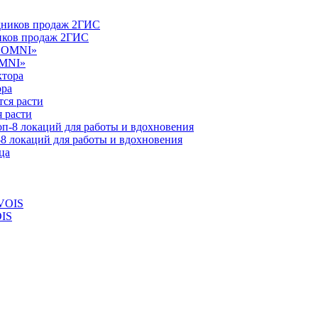
ников продаж 2ГИС
OMNI»
ора
 расти
-8 локаций для работы и вдохновения
OIS