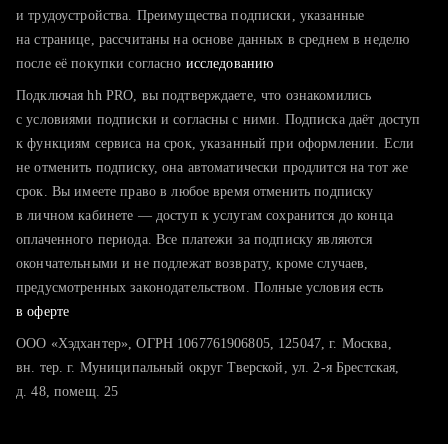
тратите много времени на поиск и вручную поднимаете
и трудоустройства. Преимущества подписки, указанные
резюме
на странице, рассчитаны на основе данных в среднем в неделю
после её покупки согласно
хотите сравнить себя с конкурентами и оценить шансы
исследованию
Подключая hh PRO, вы подтверждаете, что ознакомились
с условиями подписки и согласны с ними. Подписка даёт доступ
к функциям сервиса на срок, указанный при оформлении. Если
не отменить подписку, она автоматически продлится на тот же
срок. Вы имеете право в любое время отменить подписку
в личном кабинете — доступ к услугам сохранится до конца
оплаченного периода. Все платежи за подписку являются
окончательными и не подлежат возврату, кроме случаев,
предусмотренных законодательством. Полные условия есть
в оферте
ООО «Хэдхантер», ОГРН 1067761906805, 125047, г. Москва,
вн. тер. г. Муниципальный округ Тверской, ул. 2-я Брестская,
д. 48, помещ. 25